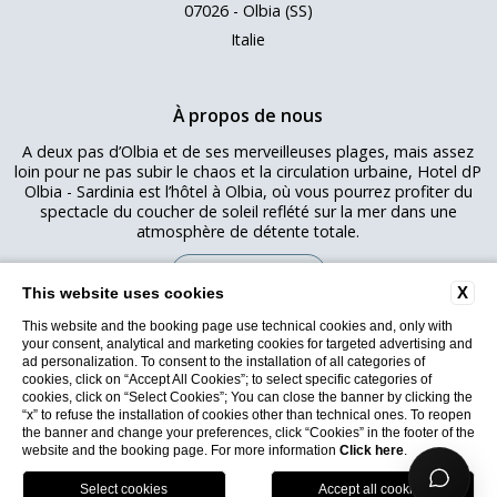
07026 - Olbia (SS)
Italie
À propos de nous
A deux pas d’Olbia et de ses merveilleuses plages, mais assez
loin pour ne pas subir le chaos et la circulation urbaine, Hotel dP
Olbia - Sardinia est l’hôtel à Olbia, où vous pourrez profiter du
spectacle du coucher de soleil reflété sur la mer dans une
atmosphère de détente totale.
RÉSERVEZ
X
This website uses cookies
This website and the booking page use technical cookies and, only with
Copyright © 2026 Hotel dP. Tous les droits sont réservés - CIR:
your consent, analytical and marketing cookies for targeted advertising and
090047A1000F1931 - CIN: IT090047A1000F1931 - Proma SRL
ad personalization. To consent to the installation of all categories of
Via Vittorio Veneto, 55 09123 Cagliari P.IVA 03190900922
cookies, click on “Accept All Cookies”; to select specific categories of
Politique de confidentialité
cookies, click on “Select Cookies”; You can close the banner by clicking the
Conditions d'utilisation
“x” to refuse the installation of cookies other than technical ones. To reopen
the banner and change your preferences, click “Cookies” in the footer of the
website and the booking page. For more information
Click here
.