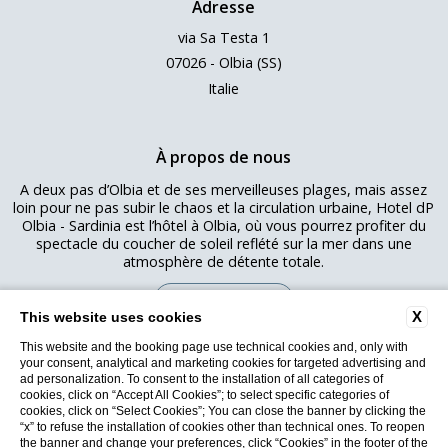
Adresse
via Sa Testa 1
07026 - Olbia (SS)
Italie
À propos de nous
A deux pas d’Olbia et de ses merveilleuses plages, mais assez
loin pour ne pas subir le chaos et la circulation urbaine, Hotel dP
Olbia - Sardinia est l’hôtel à Olbia, où vous pourrez profiter du
spectacle du coucher de soleil reflété sur la mer dans une
atmosphère de détente totale.
RÉSERVEZ
X
This website uses cookies
This website and the booking page use technical cookies and, only with
Copyright © 2026 Hotel dP. Tous les droits sont réservés - CIR:
your consent, analytical and marketing cookies for targeted advertising and
090047A1000F1931 - CIN: IT090047A1000F1931 - Proma SRL
ad personalization. To consent to the installation of all categories of
Via Vittorio Veneto, 55 09123 Cagliari P.IVA 03190900922
cookies, click on “Accept All Cookies”; to select specific categories of
Politique de confidentialité
cookies, click on “Select Cookies”; You can close the banner by clicking the
Conditions d'utilisation
“x” to refuse the installation of cookies other than technical ones. To reopen
the banner and change your preferences, click “Cookies” in the footer of the